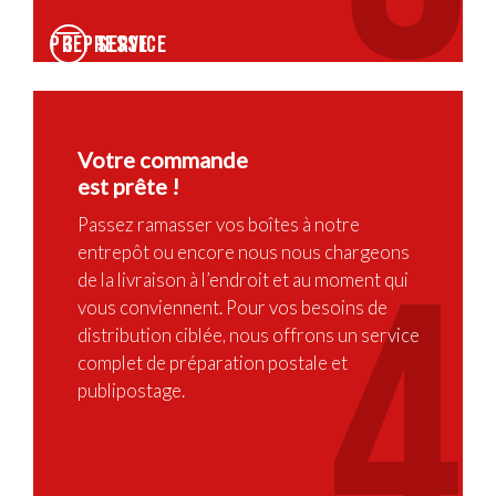
Service prépresse
3
Votre commande
est prête !
Passez ramasser vos boîtes à notre
4
entrepôt ou encore nous nous chargeons
de la livraison à l’endroit et au moment qui
vous conviennent. Pour vos besoins de
distribution ciblée, nous offrons un service
complet de préparation postale et
publipostage.