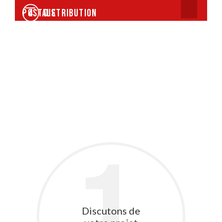
Distribution postale
4
Discutons de